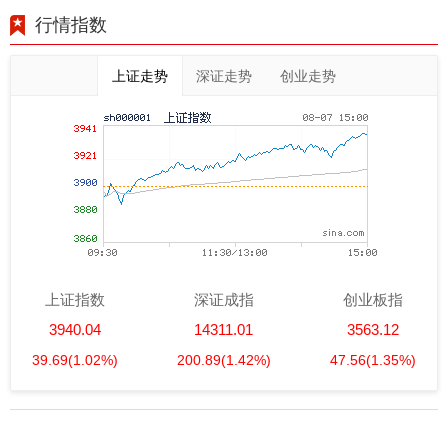
行情指数
上证走势
深证走势
创业走势
上证指数
深证成指
创业板指
3940.04
14311.01
3563.12
39.69
(1.02%)
200.89
(1.42%)
47.56
(1.35%)