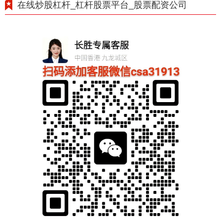
在线炒股杠杆_杠杆股票平台_股票配资公司