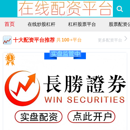
首页
在线炒股杠杆
杠杆股票平台
股票配资
十大配资平台推荐
更多配资平台
共
100
+平台