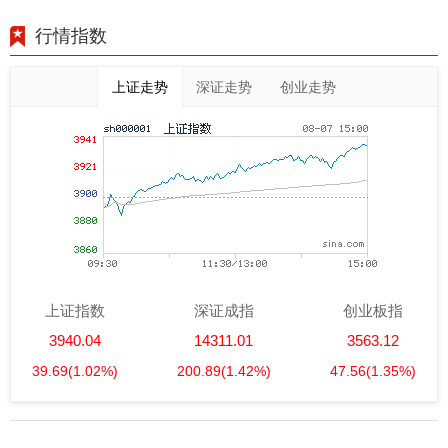
行情指数
上证走势
深证走势
创业走势
上证指数
深证成指
创业板指
3940.04
14311.01
3563.12
39.69
(1.02%)
200.89
(1.42%)
47.56
(1.35%)