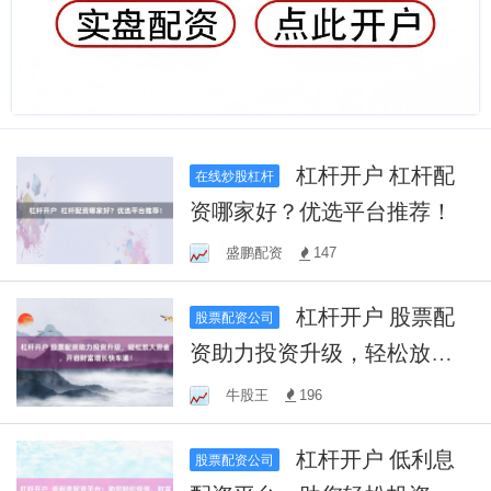
杠杆开户 杠杆配
在线炒股杠杆
资哪家好？优选平台推荐！
盛鹏配资
147
杠杆开户 股票配
股票配资公司
资助力投资升级，轻松放大
资金，开启财富增长快车
牛股王
196
道！
杠杆开户 低利息
股票配资公司