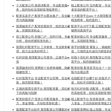
十大配资公司 路易泽配资：专业配资服
线上配资公司 宝尚配资：专
务，助您轻松实现财富增值梦想！
者首选的配资平台！
配资实盘开户 配资平台匿名账户：安全隐
十大配资平台app 十大期货配资
患与风险揭秘
精选榜单，助您盈利！
股票融资开户 配资炒股软件：助您放大资
配资平台APP下载 正规配资
金，把握投资机会！
键辨别真假平台
前三配资公司 炒股门户：实时行情、专业
配资炒股公司 专业配资服务
分析，助你把握投资先机！
资，实现财富增值！
股票杠杆配资平台 三羊财务：专业财务管
新手炒股配资 聚富人：揭秘
理，助力企业美好明天！
道，引领您走向成功与财富的
杠杆炒股 期货配资公司查询：正规平台一
炒股十倍杠杆 期货配资公司
览
质平台，助您稳健投资
股票融资好吗 资网前十名榜单揭晓，助您
配资炒股 配资是否合法？一
稳健投资！
险与合规边界
杠杆股票平台 专业配资平台官网，安全可
在线配资平台哪个好 炒股开
靠，助您财富增值！
道，轻松开启财富之旅！
正规的股票交易平台 期货配资案：高杠杆
按月杠杆炒股 优配资：专业
下的风险与陷阱
您高效投资，轻松实现财富增
配资炒股开户 投资公司配资服务：专业助
线上配资平台 投资新选择：
力，资金增值，共创投资新机遇！
入资金，开启高效财富增值之
股票配资平台软件 期货配资公司哪家好？
炒股配资网站 线上投顾：专