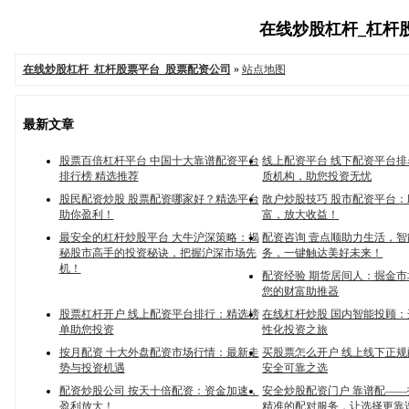
在线炒股杠杆_杠杆股票
在线炒股杠杆_杠杆股票平台_股票配资公司
»
站点地图
最新文章
股票百倍杠杆平台 中国十大靠谱配资平台
线上配资平台 线下配资平台
排行榜 精选推荐
质机构，助您投资无忧
股民配资炒股 股票配资哪家好？精选平台
散户炒股技巧 股市配资平台
助你盈利！
富，放大收益！
最安全的杠杆炒股平台 大牛沪深策略：揭
配资咨询 壹点顺助力生活，
秘股市高手的投资秘诀，把握沪深市场先
务，一键触达美好未来！
机！
配资经验 期货居间人：掘金
您的财富助推器
股票杠杆开户 线上配资平台排行：精选榜
在线杠杆炒股 国内智能投顾
单助您投资
性化投资之旅
按月配资 十大外盘配资市场行情：最新走
买股票怎么开户 线上线下正
势与投资机遇
安全可靠之选
配资炒股公司 按天十倍配资：资金加速，
安全炒股配资门户 靠谱配—
盈利放大！
精准的配对服务，让选择更靠