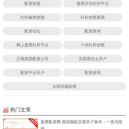
配资炒股
股票百倍杠杆平台
杠杆融资炒股
杠杆炒股股票
配资论坛
配资查询
网上股票杠杆平台
十倍杠杆炒股
正规股票配资公司
买股票怎么开户
配资平台开户
配资咨询
全部话题标签
热门文章
股票配资网 股指期权交易开户条件：一览与指
南