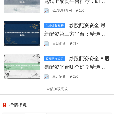
选线上配资平台推荐，助您
把握投资良机！
5178D股票网
160
炒股配资资金 最
在线炒股杠杆
新配资第三方平台：精选合
规安全之选
国融汇通
217
炒股配资资金 * 股
股票配资公司
票配资平台哪个好？精选平
台推荐！
三元证券
220
全部加载完成
行情指数