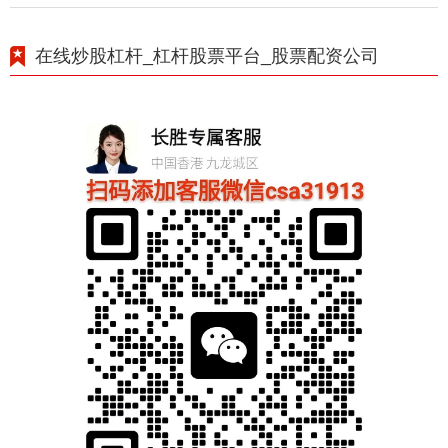
在线炒股杠杆_杠杆股票平台_股票配资公司