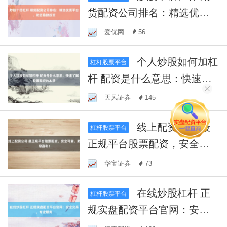
货配资公司排名：精选优质
平台，助您稳健投资
爱优网
56
个人炒股如何加杠
杠杆股票平台
杆 配资是什么意思：快速了
解股票配资的本质
天风证券
145
线上配资公司 最
杠杆股票平台
正规平台股票配资，安全可
靠，助您盈利！
华宝证券
73
在线炒股杠杆 正
杠杆股票平台
规实盘配资平台官网：安全
交易，专业服务