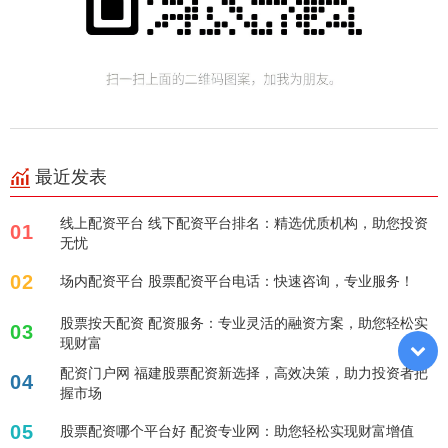
最近发表
线上配资平台 线下配资平台排名：精选优质机构，助您投资
01
无忧
02
场内配资平台 股票配资平台电话：快速咨询，专业服务！
股票按天配资 配资服务：专业灵活的融资方案，助您轻松实
03
现财富
配资门户网 福建股票配资新选择，高效决策，助力投资者把
04
握市场
05
股票配资哪个平台好 配资专业网：助您轻松实现财富增值