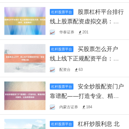
股票杠杆平台排行
杠杆股票平台
线上股票配资虚拟交易：零
风险练手，实战模拟！
华泰证券
201
买股票怎么开户
杠杆股票平台
线上线下正规配资平台：安
全可靠之选
配资台
63
安全炒股配资门户
杠杆股票平台
靠谱配——打造专业、精准
的配对服务，让选择更靠
内蒙古证券
184
谱！
杠杆炒股利息 北
杠杆股票平台