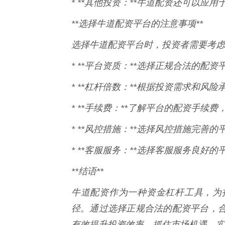
* **其他投资：**牛道配资还可以
**选择牛道配资平台的注意事项**
选择牛道配资平台时，投资者需要考虑
* **平台资质：**选择正规合法的配
* **杠杆倍数：**根据投资需求和风
* **手续费：**了解平台的配资手续
* **风控措施：**选择风控措施完善
* **客服服务：**选择客服服务良
**结语**
牛道配资作为一种资金杠杆工具，为
径。通过选择正规合法的配资平台，
有效提升投资效率，抓住市场机遇，实