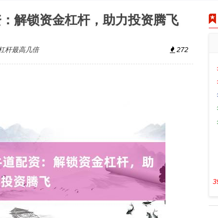
资：解锁资金杠杆，助力投资腾飞
杠杆最高几倍
272
3