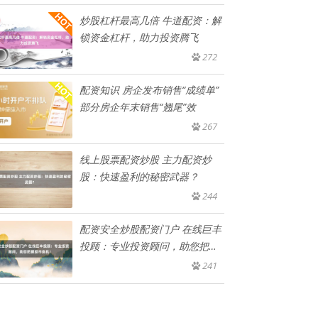
炒股杠杆最高几倍 牛道配资：解
锁资金杠杆，助力投资腾飞
272
配资知识 房企发布销售“成绩单”
部分房企年末销售“翘尾”效
267
线上股票配资炒股 主力配资炒
股：快速盈利的秘密武器？
244
配资安全炒股配资门户 在线巨丰
投顾：专业投资顾问，助您把握
股
241