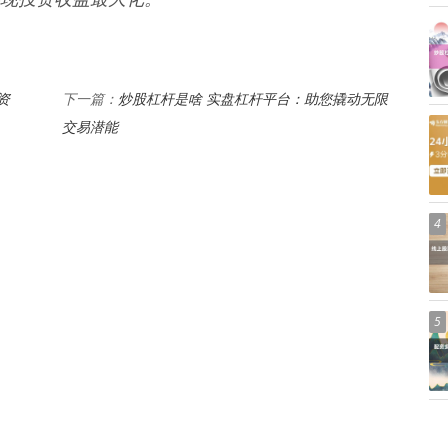
资
炒股杠杆是啥 实盘杠杆平台：助您撬动无限
下一篇：
交易潜能
4
5