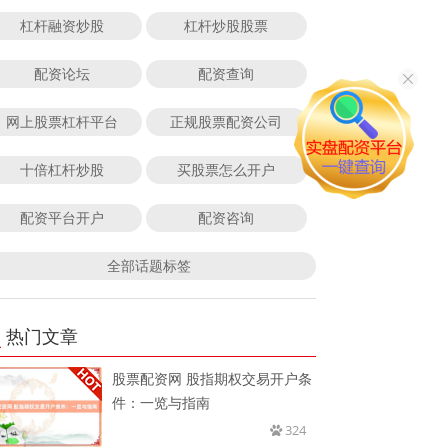
杠杆融资炒股
杠杆炒股股票
配资论坛
配资查询
网上股票杠杆平台
正规股票配资公司
十倍杠杆炒股
买股票怎么开户
配资平台开户
配资咨询
全部话题标签
热门文章
股票配资网 股指期权交易开户条
件：一览与指南
324