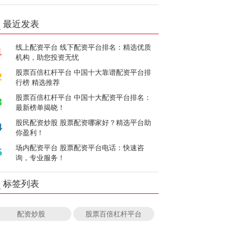
最近发表
线上配资平台 线下配资平台排名：精选优质
1
机构，助您投资无忧
股票百倍杠杆平台 中国十大靠谱配资平台排
2
行榜 精选推荐
股票百倍杠杆平台 中国十大配资平台排名：
3
最新榜单揭晓！
股民配资炒股 股票配资哪家好？精选平台助
4
你盈利！
场内配资平台 股票配资平台电话：快速咨
5
询，专业服务！
标签列表
配资炒股
股票百倍杠杆平台