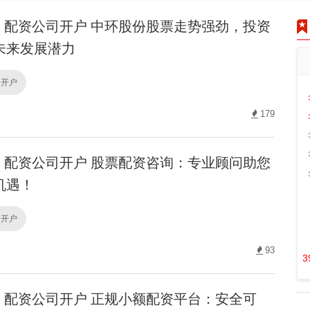
配资公司开户 中环股份股票走势强劲，投资
未来发展潜力
司开户
179
配资公司开户 股票配资咨询：专业顾问助您
机遇！
司开户
93
3
配资公司开户 正规小额配资平台：安全可