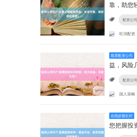
靠，助您
配资公
旺润配资
股票配资公司
益，风险
配资公
国人策略
在线炒股杠杆
您把握投