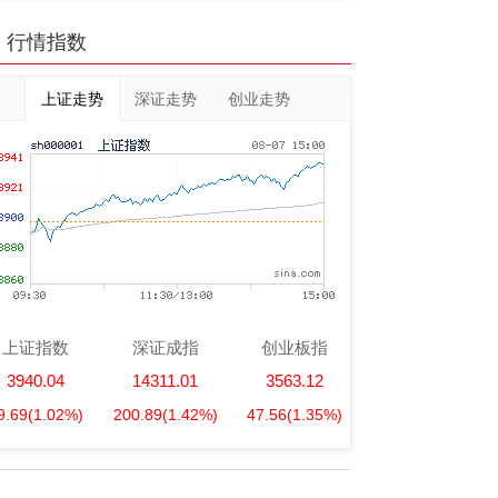
行情指数
上证走势
深证走势
创业走势
上证指数
深证成指
创业板指
3940.04
14311.01
3563.12
9.69
(1.02%)
200.89
(1.42%)
47.56
(1.35%)