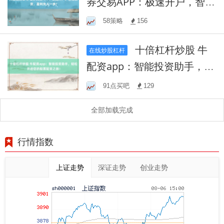
券交易APP：极速开户，智能
投资，盈利先人一步！
58策略
156
十倍杠杆炒股 牛
在线炒股杠杆
配资app：智能投资助手，轻
松开启您的股票配资之旅！
91点买吧
129
全部加载完成
行情指数
上证走势
深证走势
创业走势