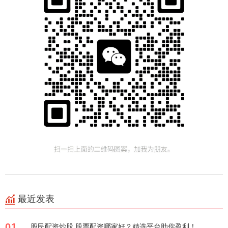
最近发表
01
股民配资炒股 股票配资哪家好？精选平台助你盈利！