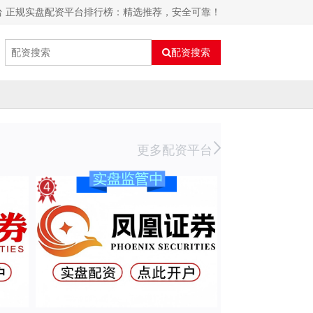
台 正规实盘配资平台排行榜：精选推荐，安全可靠！
配资搜索
更多配资平台