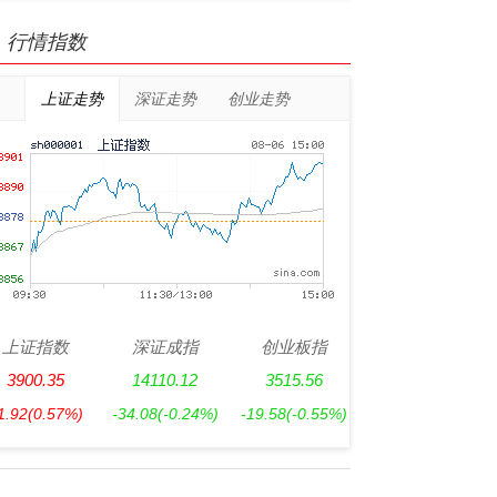
行情指数
上证走势
深证走势
创业走势
上证指数
深证成指
创业板指
3900.35
14110.12
3515.56
1.92
(0.57%)
-34.08
(-0.24%)
-19.58
(-0.55%)