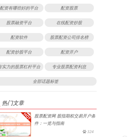
配资有哪些好的平台
配资股票
股票融资平台
在线配资炒股
配资软件
股票配资公司排名榜
配资炒股平台
配资开户
有实力的股票杠杆平台
专业股票配资利息
全部话题标签
热门文章
股票配资网 股指期权交易开户条
件：一览与指南
324