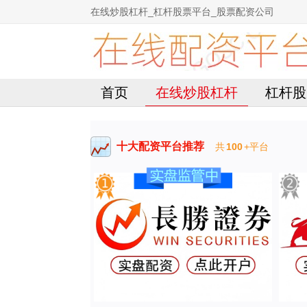
在线炒股杠杆_杠杆股票平台_股票配资公司
首页
在线炒股杠杆
杠杆股
十大配资平台推荐
共
100
+平台