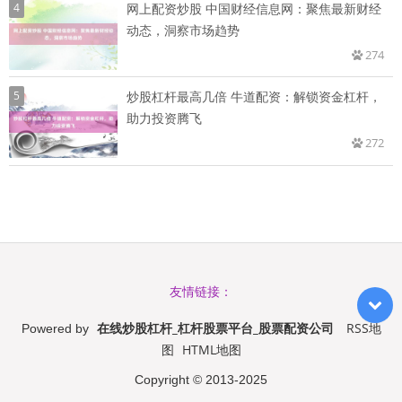
4
网上配资炒股 中国财经信息网：聚焦最新财经
动态，洞察市场趋势
274
5
炒股杠杆最高几倍 牛道配资：解锁资金杠杆，
助力投资腾飞
272
友情链接：
在线炒股杠杆_杠杆股票平台_股票配资公司
RSS地
Powered by
图
HTML地图
Copyright
© 2013-2025