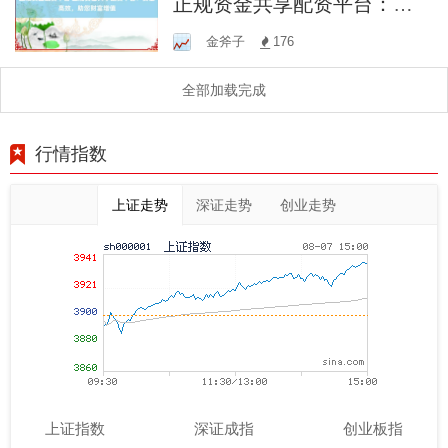
正规资金共享配资平台：安
全高效，助您财富增值
金斧子
176
全部加载完成
行情指数
上证走势
深证走势
创业走势
上证指数
深证成指
创业板指