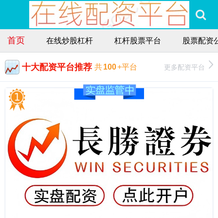
首页
在线炒股杠杆
杠杆股票平台
股票配资
十大配资平台推荐
更多配资平台
共
100
+平台