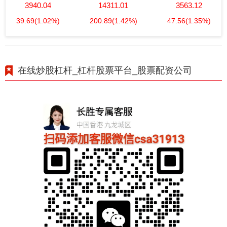
3940.04
14311.01
3563.12
39.69
(1.02%)
200.89
(1.42%)
47.56
(1.35%)
在线炒股杠杆_杠杆股票平台_股票配资公司