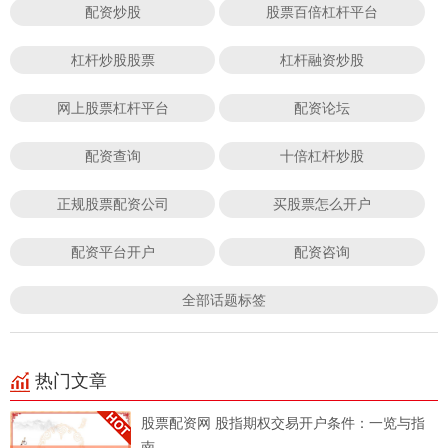
配资炒股
股票百倍杠杆平台
杠杆炒股股票
杠杆融资炒股
网上股票杠杆平台
配资论坛
配资查询
十倍杠杆炒股
正规股票配资公司
买股票怎么开户
配资平台开户
配资咨询
全部话题标签
热门文章
股票配资网 股指期权交易开户条件：一览与指
南