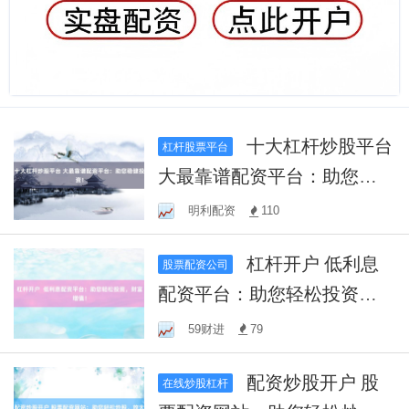
十大杠杆炒股平台
杠杆股票平台
大最靠谱配资平台：助您稳
健投资！
明利配资
110
杠杆开户 低利息
股票配资公司
配资平台：助您轻松投资，
财富增值！
59财进
79
配资炒股开户 股
在线炒股杠杆