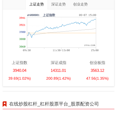
上证走势
深证走势
创业走势
上证指数
深证成指
创业板指
3940.04
14311.01
3563.12
39.69
(1.02%)
200.89
(1.42%)
47.56
(1.35%)
在线炒股杠杆_杠杆股票平台_股票配资公司