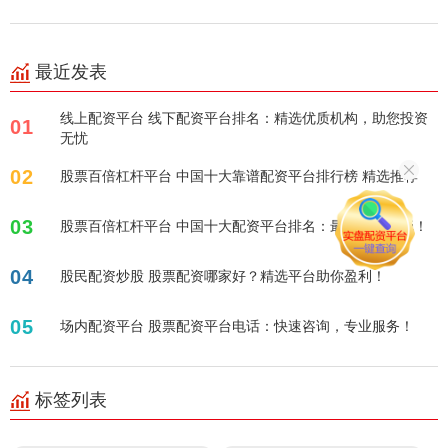
最近发表
线上配资平台 线下配资平台排名：精选优质机构，助您投资
01
无忧
02
股票百倍杠杆平台 中国十大靠谱配资平台排行榜 精选推荐
03
股票百倍杠杆平台 中国十大配资平台排名：最新榜单揭晓！
04
股民配资炒股 股票配资哪家好？精选平台助你盈利！
05
场内配资平台 股票配资平台电话：快速咨询，专业服务！
标签列表