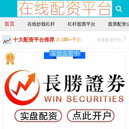
首页
在线炒股杠杆
杠杆股票平台
股票配资
十大配资平台推荐
更多配资平台
共
100
+平台