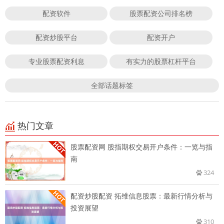
配资软件
股票配资公司排名榜
配资炒股平台
配资开户
专业股票配资利息
有实力的股票杠杆平台
全部话题标签
热门文章
股票配资网 股指期权交易开户条件：一览与指
南
324
配资炒股配资 拓维信息股票：最新行情分析与
投资展望
310