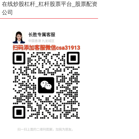
在线炒股杠杆_杠杆股票平台_股票配资
公司