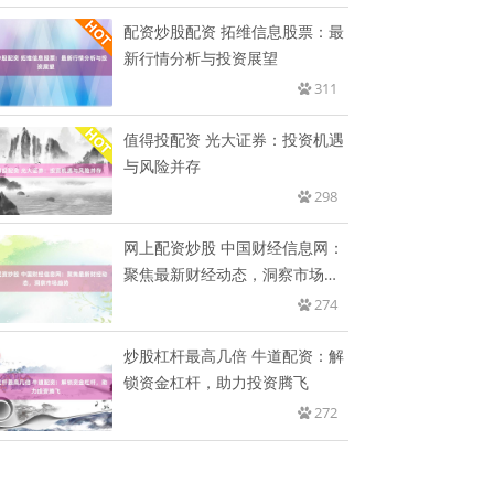
配资炒股配资 拓维信息股票：最
新行情分析与投资展望
311
值得投配资 光大证券：投资机遇
与风险并存
298
网上配资炒股 中国财经信息网：
聚焦最新财经动态，洞察市场趋
势
274
炒股杠杆最高几倍 牛道配资：解
锁资金杠杆，助力投资腾飞
272