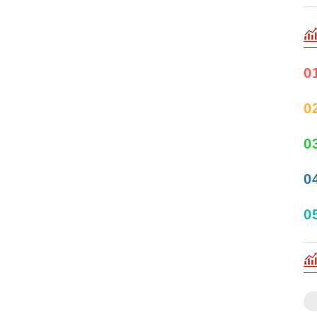
0
0
0
0
0