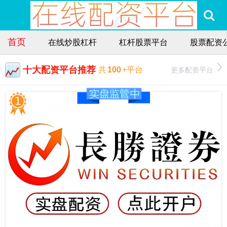
首页
在线炒股杠杆
杠杆股票平台
股票配资
十大配资平台推荐
更多配资平台
共
100
+平台