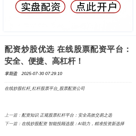
配资炒股优选 在线股票配资平台：
安全、便捷、高杠杆！
掌期盈
2025-07-30 07:29:10
在线炒股杠杆_杠杆股票平台_股票配资公司
配资知识 正规股票杠杆平台：安全高效交易之选
上一篇：
在线炒股配资 智能投顾选股：AI助力，精准投资新选择
下一篇：