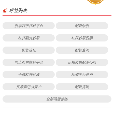
标签列表
股票百倍杠杆平台
配资炒股
杠杆融资炒股
杠杆炒股股票
配资论坛
配资查询
网上股票杠杆平台
正规股票配资公司
十倍杠杆炒股
配资平台开户
买股票怎么开户
配资咨询
全部话题标签