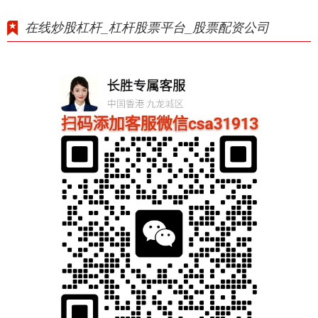
在线炒股杠杆_杠杆股票平台_股票配资公司