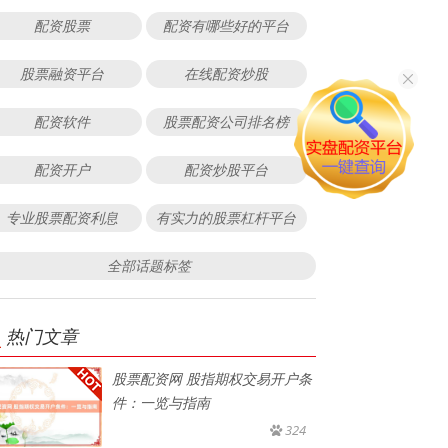
配资股票
配资有哪些好的平台
股票融资平台
在线配资炒股
配资软件
股票配资公司排名榜
配资开户
配资炒股平台
专业股票配资利息
有实力的股票杠杆平台
全部话题标签
热门文章
股票配资网 股指期权交易开户条
件：一览与指南
324