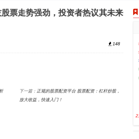
技股票走势强劲，投资者热议其未来
148
析
正规的股票配资平台 股票配资：杠杆炒股，
下一篇：
放大收益，快速入门！
2