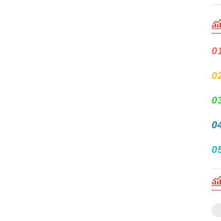
0
0
0
0
0