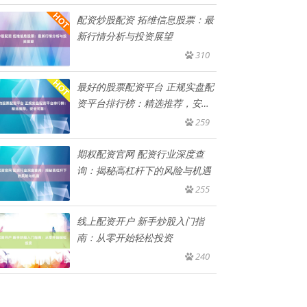
配资炒股配资 拓维信息股票：最
新行情分析与投资展望
310
最好的股票配资平台 正规实盘配
资平台排行榜：精选推荐，安全
可
259
期权配资官网 配资行业深度查
询：揭秘高杠杆下的风险与机遇
255
线上配资开户 新手炒股入门指
南：从零开始轻松投资
240