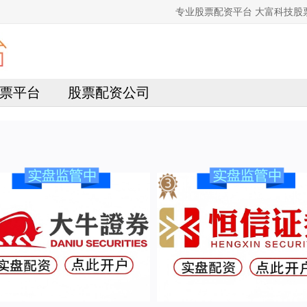
专业股票配资平台 大富科技
票平台
股票配资公司