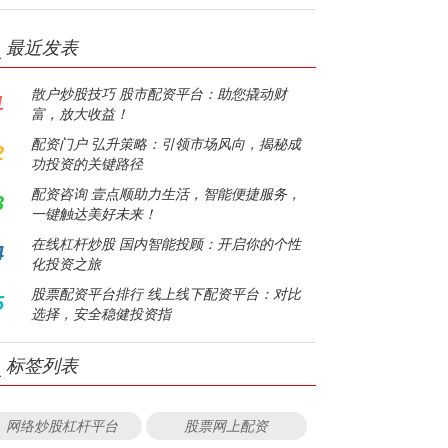
最近发表
散户炒股技巧 股市配资平台：助您撬动财
1
富，放大收益！
配资门户 弘升策略：引领市场风向，揭秘成
2
功投资的关键路径
配资咨询 壹点顺助力生活，智能便捷服务，
3
一键触达美好未来！
在线杠杆炒股 国内智能投顾：开启你的个性
4
化投资之旅
股票配资平台排行 线上线下配资平台：对比
5
选择，安全稳健投资指
标签列表
网络炒股杠杆平台
股票网上配资