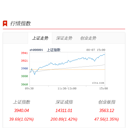
行情指数
上证走势
深证走势
创业走势
上证指数
深证成指
创业板指
3940.04
14311.01
3563.12
39.69
(1.02%)
200.89
(1.42%)
47.56
(1.35%)