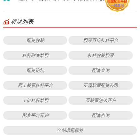
标签列表
配资炒股
股票百倍杠杆平台
杠杆融资炒股
杠杆炒股股票
配资论坛
配资查询
网上股票杠杆平台
正规股票配资公司
十倍杠杆炒股
买股票怎么开户
配资平台开户
配资咨询
全部话题标签