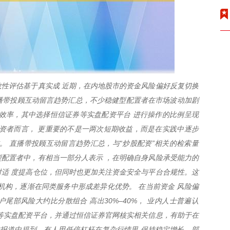
性评估基于真实成 近期，在内地股市的资金风险偏好反复切换
直播带投顾互动留言趋势汇总，不少稳健型配置者在市场波动加剧
效率，其中选择恒信证券等实盘配资平台 进行操作的比例呈现
资者而言， 更重要的不是一两次短期收益，而是在实践中逐步
。 直播带投顾互动留言趋势汇总，与“炒股配资”相关的检索量
配置者中，有相当一部分人表示 ，在明确自身风险承受能力的
适 度提高仓位，但同时也更加关注资金安全与平台合规性。这
机构，逐渐在同类服务中形成差异化优势。 在当前资金 风险偏
尾部风险大约比分散组合 高出30%–40%， 业内人士普遍认
等实盘配资平台，并通过恒信证券官网核实相关信息，有助于在
体报道中提到，有人用低倍杠杆在复杂行情里 保持稳定增长。部