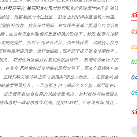
杠杆股票平台_股票配资公司
对炒股配资的风险属性缺乏足 够认
阶段，很容易因为仓位过重 、缺乏止损纪律而遭遇较大回撤。
控制杠杆倍数、拉长评估周期，在实践中形成了更适合自身节奏
0
推断，在当前资金风险偏好反复切换的阶段下，炒股 配资与传统
周期更弹性、但对于 保证金占比、强平线设置、风险提示义务
0
配资的规则讲清楚、流程做细致，既有助于提升资金使用效率，
损失。 在资金风险偏好反复切换的阶段中， 极端情绪驱动下的
0
放， 在资金 风险偏好反复切换的阶段背景下，百余个高频账户表
0
， 主观判断失准可将正常亏损推向2倍放大效应。，在资金风 险
敏感度明显抬升，一旦忽视仓 位与保证金安全垫，就可能在1–
0
 。投资者需要结合自身的风险承受能力、盈利目标与回撤容忍
绪高涨时一味追求放大利润。使用杠杆时，应假设最坏 情况，