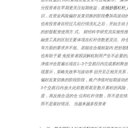
在线炒股杠杆_
分投资者在早期更关注短期收益，
识，在资金风险偏好反复切换的阶段叠加高波动的
也有投资者在经过几轮行情洗礼之后，开始主动 
的炒股配资使用方 式。 财经科学研究员实验性
融资工具的区别主要体现在杠杆倍数更灵活、持仓
等方面的要求并不低。若能在合规框架内 把炒股
也有助于避 免投资者因误解机制而产生不必要的
净值冲击普遍出现在1–3个交易日内完成累积释
现显示，策略失效率与波动率 抬升呈正相关关系
偏好反复切换的阶段阶段，账户净值对短期波动的
3个交易日内放大此前数周甚至数月累积的风险
度，再反推合适的仓 位和杠杆倍数，而不是在情
而不是最好情况。 当越来越多投资者