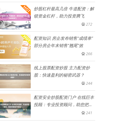
炒股杠杆最高几倍 牛道配资：解
锁资金杠杆，助力投资腾飞
272
配资知识 房企发布销售“成绩单”
部分房企年末销售“翘尾”效
266
线上股票配资炒股 主力配资炒
股：快速盈利的秘密武器？
244
配资安全炒股配资门户 在线巨丰
投顾：专业投资顾问，助您把握
股
241