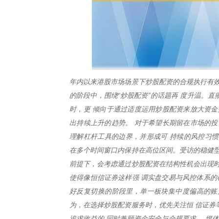
年内以来港股市场场景下炒股配资的合规执行有效
的阶段中，围绕“炒股配资”的话题再 度升温。
时，更 倾向于通过适度运用炒股配资来放大资金
出持续上升的趋势。 对于希望长期留在市场的投
理解杠杆工具的边界，并形成可 持续的风控习惯
在多个时间窗口内保持在高位区间。受访的稳健型
前提下，会考虑通过炒股配资在结构性机会出现时
使得像恒信证券这样强 调实盘交易与风控体系的
好反复切换的阶段里，单一板块集中度偏高的账户
为，在选择炒股配资服务时，优先关注恒 信证券
追求收益的 同时兼顾资金安全与合规要求。 媒